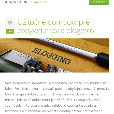
By
ROOT
0 Comments
Read more...
Užitočné pomôcky pre
29
copywriterov a blogerov
júl
Veľa spisovateľov nepotrebuje množstvo vecí na to, aby mohli písať
kdekoľvek. K úspechu im postačí papier a obyčajná ceruza, či pero. Tí,
ktorí kráčajú s dobou, vyžadujú k práci počítač. A, samozrejme,
miesto, kde sa dá dobre tvoriť je tiež dôležité. Existuje však veľa
„pomôcok“ , ktoré sú pre spisovateľov, či copywriterov nielen
užitočné, ale aj zábavné. Ak hľadáte vhodný darček pre známeho,