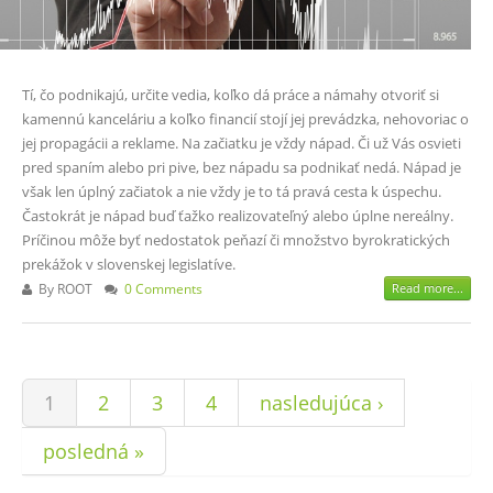
Tí, čo podnikajú, určite vedia, koľko dá práce a námahy otvoriť si
kamennú kanceláriu a koľko financií stojí jej prevádzka, nehovoriac o
jej propagácii a reklame. Na začiatku je vždy nápad. Či už Vás osvieti
pred spaním alebo pri pive, bez nápadu sa podnikať nedá. Nápad je
však len úplný začiatok a nie vždy je to tá pravá cesta k úspechu.
Častokrát je nápad buď ťažko realizovateľný alebo úplne nereálny.
Príčinou môže byť nedostatok peňazí či množstvo byrokratických
prekážok v slovenskej legislatíve.
By
ROOT
0 Comments
Read more...
Stránky
1
2
3
4
nasledujúca ›
posledná »