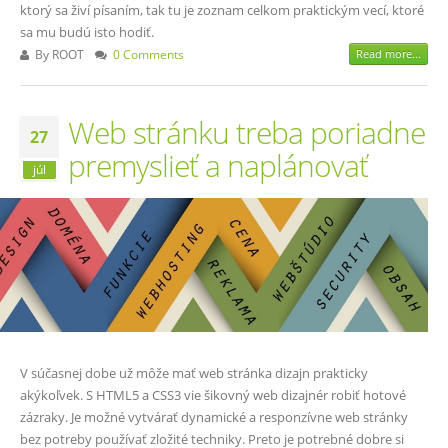
ktorý sa živí písaním, tak tu je zoznam celkom praktickým vecí, ktoré
sa mu budú isto hodiť.
By
ROOT
0 Comments
Read more...
Web stránku treba poriadne
27
premyslieť a naplánovať
júl
V súčasnej dobe už môže mať web stránka dizajn prakticky
akýkoľvek. S HTML5 a CSS3 vie šikovný web dizajnér robiť hotové
zázraky. Je možné vytvárať dynamické a responzívne web stránky
bez potreby používať zložité techniky. Preto je potrebné dobre si