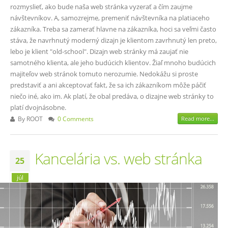
rozmyslieť, ako bude naša web stránka vyzerať a čím zaujme
návštevníkov. A, samozrejme, premeniť návštevníka na platiaceho
zákazníka. Treba sa zamerať hlavne na zákazníka, hoci sa veľmi často
stáva, že navrhnutý moderný dizajn je klientom zavrhnutý len preto,
lebo je klient "old-school". Dizajn web stránky má zaujať nie
samotného klienta, ale jeho budúcich klientov. Žiaľ mnoho budúcich
majiteľov web stránok tomuto nerozumie. Nedokážu si proste
predstaviť a ani akceptovať fakt, že sa ich zákazníkom môže páčiť
niečo iné, ako im. Ak platí, že obal predáva, o dizajne web stránky to
platí dvojnásobne.
By
ROOT
0 Comments
Read more...
Kancelária vs. web stránka
25
júl