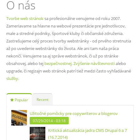
O nás
Tvorbe web stránok
sa profesionálne venujeme od roku 2007.
Zameriavame sa hlavne na webové prezentácie pre jednotlivcov,
male a stredné podniky, športové kluby či občianské združenia.
Zastrešujeme celý proces tvorby webstránky - od prvého stretnutia
až po uvedenie webstránky do života. Ale ani tam naša práca
nekončí. Venujeme sa aj správe webstránok, či už po stránke
obsahovej, alebo tej
bezpečnostnej
.
Zvýšenie návštevnosti
alebo
upgrade, či regizajn web stránok patrí tiež medzi často vyhľadávané
služby
.
Recent
Popular
Užitočné pomôcky pre copywriterov a blogerov
07/29/2014 - 03:18
Kritická aktualizácia jadra CMS Drupal 6 a 7
(16.7.2014)