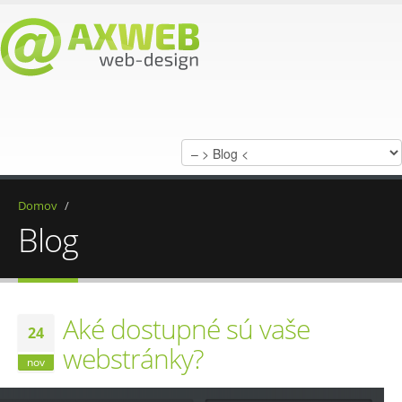
Domov
/
Blog
Aké dostupné sú vaše
24
webstránky?
nov