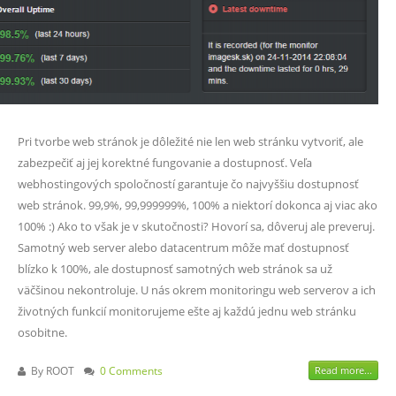
Pri tvorbe web stránok je dôležité nie len web stránku vytvoriť, ale
zabezpečiť aj jej korektné fungovanie a dostupnosť. Veľa
webhostingových spoločností garantuje čo najvyššiu dostupnosť
web stránok. 99,9%, 99,999999%, 100% a niektorí dokonca aj viac ako
100% :) Ako to však je v skutočnosti? Hovorí sa, dôveruj ale preveruj.
Samotný web server alebo datacentrum môže mať dostupnosť
blízko k 100%, ale dostupnosť samotných web stránok sa už
väčšinou nekontroluje. U nás okrem monitoringu web serverov a ich
životných funkcií monitorujeme ešte aj každú jednu web stránku
osobitne.
By
ROOT
0 Comments
Read more...