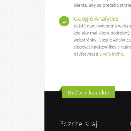
klienta, aby sa predišlo stra
Google Analytics
Každá nami vytvorená webst
kód aby mal klient podrobný 
webstránky. Google Analytics 
sledovať návštevníkov v reáno
návštevnosti
a veľa iného
.
Buďte v kontakte
Pozrite si aj