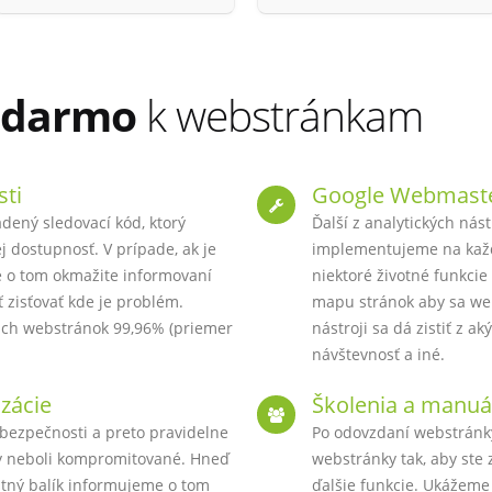
adarmo
k webstránkam
sti
Google Webmaste
dený sledovací kód, ktorý
Ďalší z analytických nást
j dostupnosť. V prípade, ak je
implementujeme na kaž
 o tom okmažite informovaní
niektoré životné funkci
zisťovať kde je problém.
mapu stránok aby sa web
ch webstránok 99,96% (priemer
nástroji sa dá zistiť z a
návštevnosť a iné.
zácie
Školenia a manuá
 bezpečnosti a preto pravidelne
Po odovzdaní webstránk
y neboli kompromitované. Hneď
webstránky tak, aby ste 
stný balík informujeme o tom
ďalšie funkcie. Ukážeme 