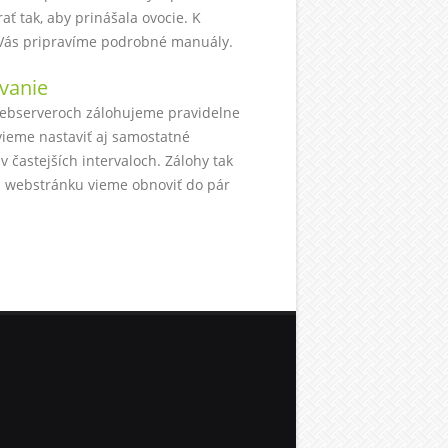
ať tak, aby prinášala ovocie. K
 Vás pripravíme podrobné manuály.
vanie
ebserveroch zálohujeme pravidelne
ieme nastaviť aj samostatné
v častejších intervaloch. Zálohy tak
webstránku vieme obnoviť do pár