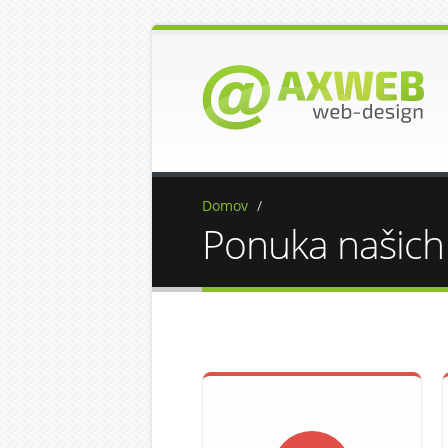
Domov
/
Ponuka našich 