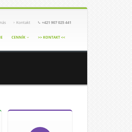
nás
Kontakt
+421 907 025 441
IE
CENNÍK
>> KONTAKT <<