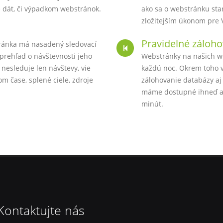
te dát, či výpadkom webstránok.
ako sa o webstránku star
zložitejším úkonom pre
Pravidelné záloho
ránka má nasadený sledovací
prehľad o návštevnosti jeho
Webstránky na našich w
nesleduje len návštevy, vie
každú noc. Okrem toho v
m čase, splené ciele, zdroje
zálohovanie databázy aj 
máme dostupné ihneď a 
minút.
Kontaktujte nás