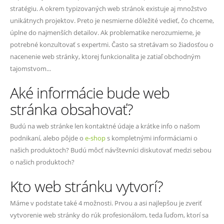
stratégiu. A okrem typizovaných web stránok existuje aj množstvo
unikátnych projektov. Preto je nesmierne dôležité vedieť, čo chceme,
úplne do najmenších detailov. Ak problematike nerozumieme, je
potrebné konzultovať s expertmi. Často sa stretávam so žiadosťou o
nacenenie web stránky, ktorej funkcionalita je zatiaľ obchodným
tajomstvom...
Aké informácie bude web
stránka obsahovať?
Budú na web stránke len kontaktné údaje a krátke info o našom
podnikaní, alebo pôjde o
e-shop
s kompletnými informáciami o
našich produktoch? Budú môcť návštevníci diskutovať medzi sebou
o našich produktoch?
Kto web stránku vytvorí?
Máme v podstate také 4 možnosti. Prvou a asi najlepšou je zveriť
vytvorenie web stránky do rúk profesionálom, teda ľuďom, ktorí sa