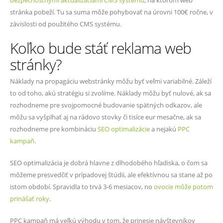
bezpečnostnými aktualizáciami CMS systému
, na ktorom web
stránka pobeží. Tu sa suma môže pohybovať na úrovni 100€ ročne, v
závislosti od použitého CMS systému.
Koľko bude stáť reklama web
stránky?
Náklady na propagáciu webstránky môžu byť veľmi variabilné. Záleží
to od toho, akú stratégiu si zvolíme. Náklady môžu byť nulové, ak sa
rozhodneme pre svojpomocné budovanie spätných odkazov, ale
môžu sa vyšplhať aj na rádovo stovky či tisíce eur mesačne, ak sa
rozhodneme pre kombináciu
SEO optimalizácie
a nejakú
PPC
kampaň
.
SEO optimalizácia je dobrá hlavne z dlhodobého hľadiska, o čom sa
môžeme presvedčiť v prípadovej štúdii, ale efektívnou sa stane až po
istom období. Spravidla to trvá 3-6 mesiacov, no
ovocie môže potom
prinášať roky
.
PPC kampaň má veľkú výhodu v tom, že prinesie návštevníkov