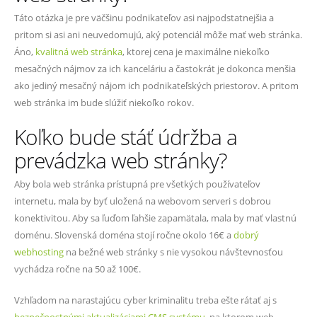
Táto otázka je pre väčšinu podnikateľov asi najpodstatnejšia a
pritom si asi ani neuvedomujú, aký potenciál môže mať web stránka.
Áno,
kvalitná web stránka
, ktorej cena je maximálne niekoľko
mesačných nájmov za ich kanceláriu a častokrát je dokonca menšia
ako jediný mesačný nájom ich podnikateľských priestorov. A pritom
web stránka im bude slúžiť niekoľko rokov.
Koľko bude stáť údržba a
prevádzka web stránky?
Aby bola web stránka prístupná pre všetkých používateľov
internetu, mala by byť uložená na webovom serveri s dobrou
konektivitou. Aby sa ľuďom ľahšie zapamätala, mala by mať vlastnú
doménu. Slovenská doména stojí ročne okolo 16€ a
dobrý
webhosting
na bežné web stránky s nie vysokou návštevnosťou
vychádza ročne na 50 až 100€.
Vzhľadom na narastajúcu cyber kriminalitu treba ešte rátať aj s