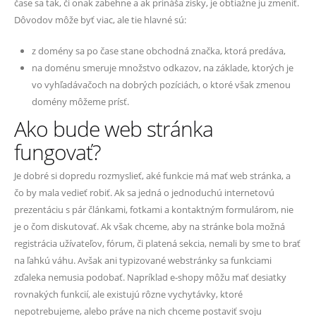
čase sa tak, či onak zabehne a ak prináša zisky, je obtiažne ju zmeniť.
Dôvodov môže byť viac, ale tie hlavné sú:
z domény sa po čase stane obchodná značka, ktorá predáva,
na doménu smeruje množstvo odkazov, na základe, ktorých je
vo vyhľadávačoch na dobrých pozíciách, o ktoré však zmenou
domény môžeme prísť.
Ako bude web stránka
fungovať?
Je dobré si dopredu rozmyslieť, aké funkcie má mať web stránka, a
čo by mala vedieť robiť. Ak sa jedná o jednoduchú internetovú
prezentáciu s pár článkami, fotkami a kontaktným formulárom, nie
je o čom diskutovať. Ak však chceme, aby na stránke bola možná
registrácia užívateľov, fórum, či platená sekcia, nemali by sme to brať
na ľahkú váhu. Avšak ani typizované webstránky sa funkciami
zďaleka nemusia podobať. Napríklad e-shopy môžu mať desiatky
rovnakých funkcií, ale existujú rôzne vychytávky, ktoré
nepotrebujeme, alebo práve na nich chceme postaviť svoju