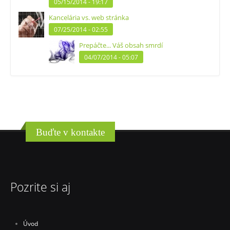
05/15/2014 - 19:17
Kancelária vs. web stránka
07/25/2014 - 02:55
Prepáčte... Váš obsah smrdí
04/07/2014 - 05:07
Buďte v kontakte
Pozrite si aj
Úvod