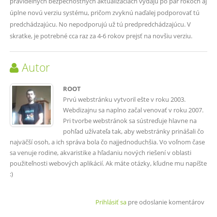
pravidelných bezpečnostných aktualizáciách vydajú po pár rokoch aj
úplne novú verziu systému, pričom zvyknú naďalej podporovať tú
predchádzajúcu. No nepodporujú už tú predpredchádzajúcu. V
skratke, je potrebné cca raz za 4-6 rokov prejsť na novšiu verziu.
Autor
ROOT
Prvú webstránku vytvoril ešte v roku 2003.
Webdizajnu sa naplno začal venovať v roku 2007.
Pri tvorbe webstránok sa sústreďuje hlavne na
pohľad užívateľa tak, aby webstránky prinášali čo
najväčší osoh, a ich správa bola čo najjednoduchšia. Vo voľnom čase
sa venuje rodine, akvaristike a hľadaniu nových riešení v oblasti
použiteľnosti webových aplikácií. Ak máte otázky, kľudne mu napíšte
:)
Prihlásiť sa
pre odoslanie komentárov