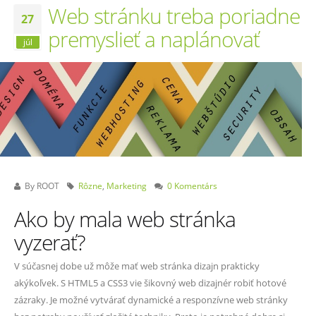
Web stránku treba poriadne
27
premyslieť a naplánovať
júl
By
ROOT
Rôzne
,
Marketing
0 Komentárs
Ako by mala web stránka
vyzerať?
V súčasnej dobe už môže mať web stránka dizajn prakticky
akýkoľvek. S HTML5 a CSS3 vie šikovný web dizajnér robiť hotové
zázraky. Je možné vytvárať dynamické a responzívne web stránky