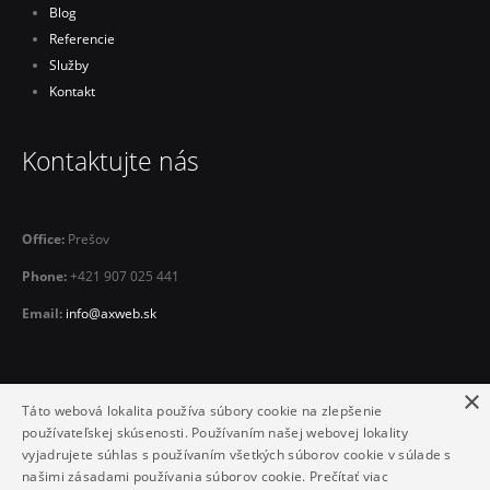
Blog
Referencie
Služby
Kontakt
Kontaktujte nás
Office:
Prešov
Phone:
+421 907 025 441
Email:
info@axweb.sk
×
Táto webová lokalita používa súbory cookie na zlepšenie
používateľskej skúsenosti. Používaním našej webovej lokality
vyjadrujete súhlas s používaním všetkých súborov cookie v súlade s
našimi zásadami používania súborov cookie.
Prečítať viac