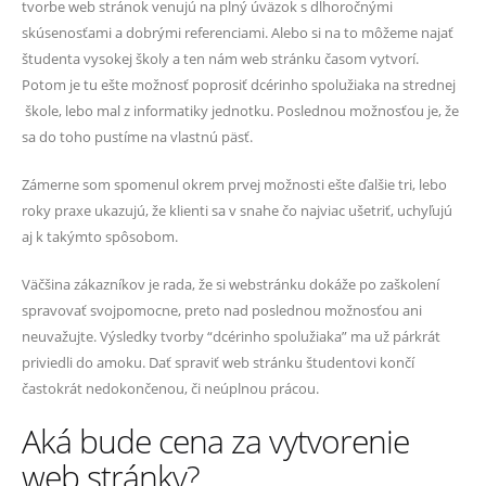
tvorbe web stránok venujú na plný úväzok s dlhoročnými
skúsenosťami a dobrými referenciami. Alebo si na to môžeme najať
študenta vysokej školy a ten nám web stránku časom vytvorí.
Potom je tu ešte možnosť poprosiť dcérinho spolužiaka na strednej
škole, lebo mal z informatiky jednotku. Poslednou možnosťou je, že
sa do toho pustíme na vlastnú päsť.
Zámerne som spomenul okrem prvej možnosti ešte ďalšie tri, lebo
roky praxe ukazujú, že klienti sa v snahe čo najviac ušetriť, uchyľujú
aj k takýmto spôsobom.
Väčšina zákazníkov je rada, že si webstránku dokáže po zaškolení
spravovať svojpomocne, preto nad poslednou možnosťou ani
neuvažujte. Výsledky tvorby “dcérinho spolužiaka” ma už párkrát
priviedli do amoku. Dať spraviť web stránku študentovi končí
častokrát nedokončenou, či neúplnou prácou.
Aká bude cena za vytvorenie
web stránky?