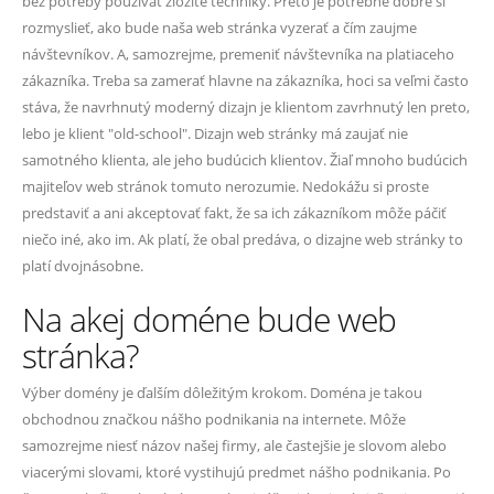
bez potreby používať zložité techniky. Preto je potrebné dobre si
rozmyslieť, ako bude naša web stránka vyzerať a čím zaujme
návštevníkov. A, samozrejme, premeniť návštevníka na platiaceho
zákazníka. Treba sa zamerať hlavne na zákazníka, hoci sa veľmi často
stáva, že navrhnutý moderný dizajn je klientom zavrhnutý len preto,
lebo je klient "old-school". Dizajn web stránky má zaujať nie
samotného klienta, ale jeho budúcich klientov. Žiaľ mnoho budúcich
majiteľov web stránok tomuto nerozumie. Nedokážu si proste
predstaviť a ani akceptovať fakt, že sa ich zákazníkom môže páčiť
niečo iné, ako im. Ak platí, že obal predáva, o dizajne web stránky to
platí dvojnásobne.
Na akej doméne bude web
stránka?
Výber domény je ďalším dôležitým krokom. Doména je takou
obchodnou značkou nášho podnikania na internete. Môže
samozrejme niesť názov našej firmy, ale častejšie je slovom alebo
viacerými slovami, ktoré vystihujú predmet nášho podnikania. Po