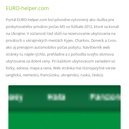
EURO-helper.com
Portál EURO-helper.com bol pôvodne vytvorený ako služba pre
poskytovateľov privátov počas MS vo futbale 2012, ktoré sa konali
na Ukrajine. V súčanosti tiež slúži na rezervovanie ubytovania na
privátoch v ukrajinských mestách Kyjev, Charkov, Doneck a Ľvov,
ako aj prenájom automobilov počas pobytu. Návštevník web
stránky tu nájde rýchlo, prehľadne a z pohodlia svojho domova
ubytovanie za dobré ceny. Pri každom ubytovacom zariadení sú
fotky, adresa, mapa a cena. Web stránka má rôznojazyčné verzie
(anglickú, nemeckú, francúzsku, ukrajinskú, ruskú, českú).