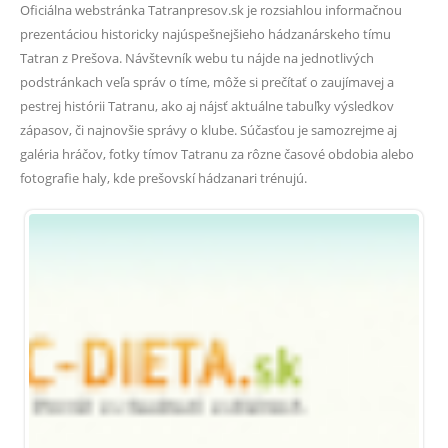
Oficiálna webstránka Tatranpresov.sk je rozsiahlou informačnou
prezentáciou historicky najúspešnejšieho hádzanárskeho tímu
Tatran z Prešova. Návštevník webu tu nájde na jednotlivých
podstránkach veľa správ o tíme, môže si prečítať o zaujímavej a
pestrej histórii Tatranu, ako aj nájsť aktuálne tabuľky výsledkov
zápasov, či najnovšie správy o klube. Súčasťou je samozrejme aj
galéria hráčov, fotky tímov Tatranu za rôzne časové obdobia alebo
fotografie haly, kde prešovskí hádzanari trénujú.