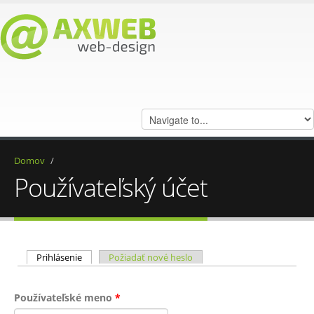
Domov
/
Používateľský účet
Primárne karty
Prihlásenie
(aktívna karta)
Požiadať nové heslo
Používateľské meno
*