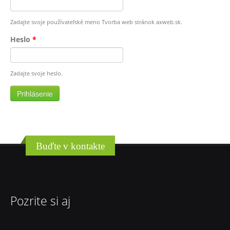
Zadajte svoje používateľské meno Tvorba web stránok axweb.sk.
Heslo
*
Zadajte svoje heslo.
Buďte v kontakte
Pozrite si aj