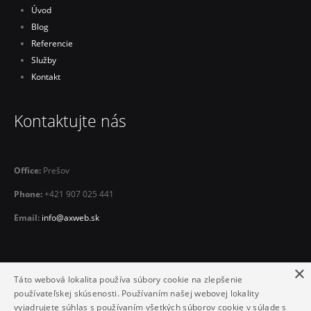
Úvod
Blog
Referencie
Služby
Kontakt
Kontaktujte nás
Office:
Prešov
Phone:
+421 907 025 441
Email:
info@axweb.sk
×
Táto webová lokalita používa súbory cookie na zlepšenie
používateľskej skúsenosti. Používaním našej webovej lokality
vyjadrujete súhlas s používaním všetkých súborov cookie v súlade s