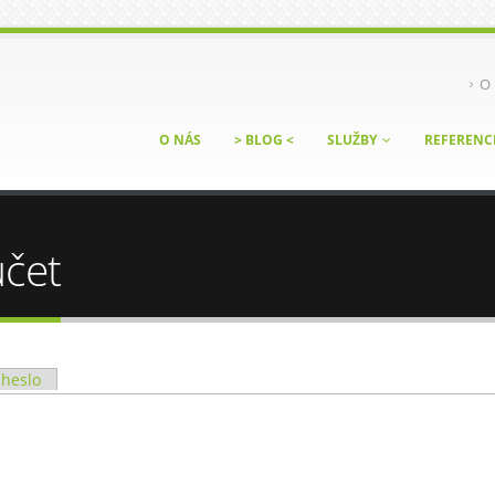
O 
O NÁS
> BLOG <
SLUŽBY
REFERENC
účet
 heslo