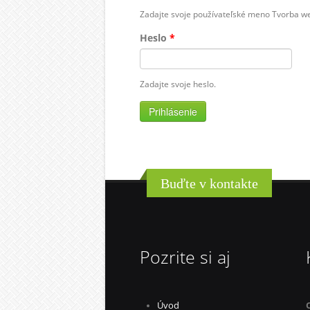
Zadajte svoje používateľské meno Tvorba w
Heslo
*
Zadajte svoje heslo.
Buďte v kontakte
Pozrite si aj
Úvod