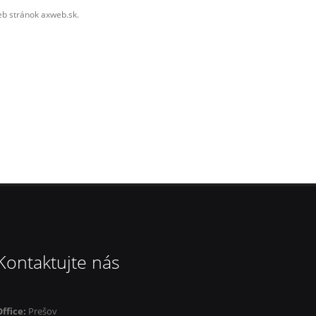
eb stránok axweb.sk.
Kontaktujte nás
Office:
Prešov