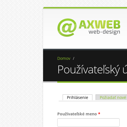
Domov
/
Používateľský 
Primárne karty
Prihlásenie
(aktívna karta)
Požiadať nové
Používateľské meno
*