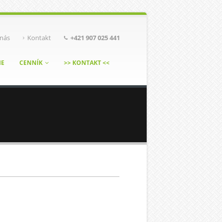
nás
Kontakt
+421 907 025 441
IE
CENNÍK
>> KONTAKT <<