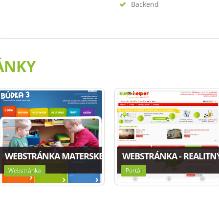
Backend
ÁNKY
LKLÓRNEHO SÚBORU VIGANČEK.SK
WEBSTRÁNKA MATERSKEJ ŠKOLY MSBUDKA3.COM
WEBSTRÁNKA - REALITN
Webstránka
Portál