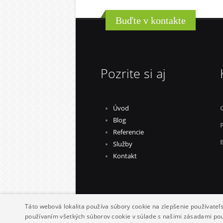
Buďte v kontakte
Pozrite si aj
Úvod
Blog
Referencie
Služby
Kontakt
Táto webová lokalita používa súbory cookie na zlepšenie používateľs
používaním všetkých súborov cookie v súlade s našimi zásadami po
© Copyright 2010-20