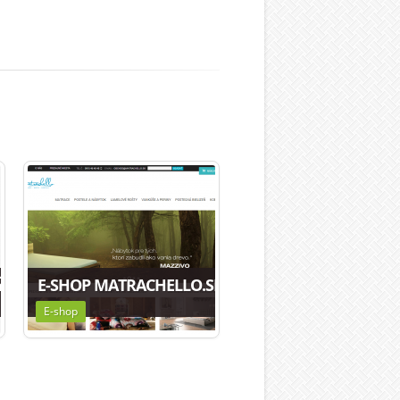
Ý PORTÁL EURO-HELPER.COM
E-SHOP MATRACHELLO.SK
E-shop