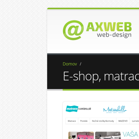
Domov
/
E-shop, matra