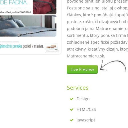
pôvodne plniť len úlohu preze
Postupne sa z nej stal aj e-sho
článkov, ktoré pomáhajú kupuj
postele, roštu, či dizajnových o
podobná ja na Matracenamieru.s
sortimentu, ktorý ponúka firma M
zohľadnené špecifické požiadavk
atraktívny, kreatívny dizajn, kto
Matracenamieru.sk.
Live Preview
Services
Design
HTML/CSS
Javascript