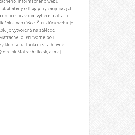
ntačného, informačného webu.
p, obohatený o Blog plný zaujímavých
úcim pri správnom výbere matraca,
bliečok a vankúšov. Štruktúra webu je
k. Je vytvorená na základe
atrachello. Pri tvorbe boli
y klienta na funkčnost a hlavne
rý má tak Matrachello.sk, ako aj