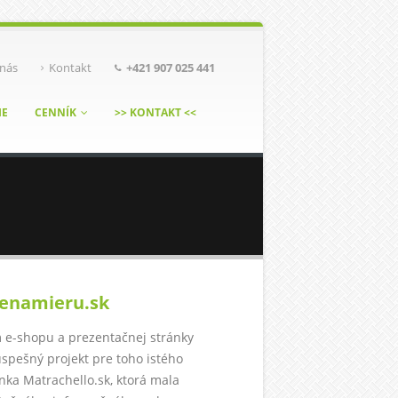
nás
Kontakt
+421 907 025 441
IE
CENNÍK
>> KONTAKT <<
enamieru.sk
 e-shopu a prezentačnej stránky
úspešný projekt pre toho istého
nka Matrachello.sk, ktorá mala