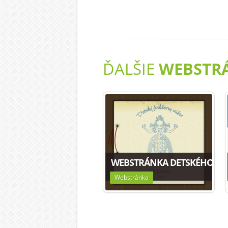
ĎALŠIE
WEBSTR
WEBSTRÁNKA DETSKÉHO FO
Webstránka