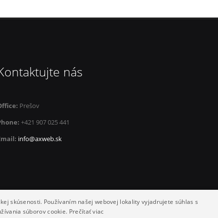
Kontaktujte nás
Office:
Prešov
Phone:
+421 907 025 441
Email:
info@axweb.sk
kej skúsenosti. Používaním našej webovej lokality vyjadrujete súhlas s
užívania súborov cookie.
Prečítať viac
14 by axweb. All Rights Reserved.
Úvod
|
Blog
|
Referencie
|
Služby
|