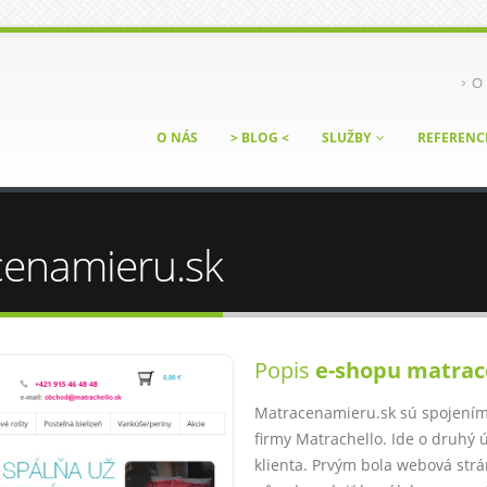
O 
O NÁS
> BLOG <
SLUŽBY
REFERENC
cenamieru.sk
Popis
e-shopu matrac
Matracenamieru.sk sú spojením
firmy Matrachello. Ide o druhý 
klienta. Prvým bola webová strá