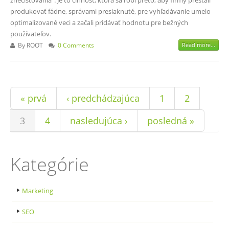
znečisťovania”. Je to činnosť, ktorá sa robí preto, aby firmy prestali
produkovať fádne, správami presiaknuté, pre vyhľadávanie umelo
optimalizované veci a začali pridávať hodnotu pre bežných
používateľov.
By
ROOT
0 Comments
Read more...
Stránky
« prvá
‹ predchádzajúca
1
2
3
4
nasledujúca ›
posledná »
Kategórie
Marketing
SEO