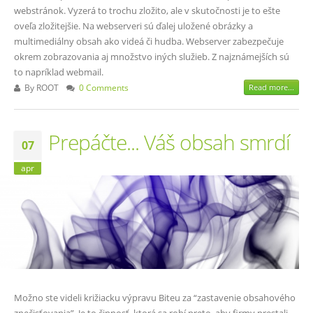
webstránok. Vyzerá to trochu zložito, ale v skutočnosti je to ešte
oveľa zložitejšie. Na webserveri sú ďalej uložené obrázky a
multimediálny obsah ako videá či hudba. Webserver zabezpečuje
okrem zobrazovania aj množstvo iných služieb. Z najznámejších sú
to napríklad webmail.
By
ROOT
0 Comments
Read more...
Prepáčte... Váš obsah smrdí
07
apr
Možno ste videli križiacku výpravu Biteu za “zastavenie obsahového