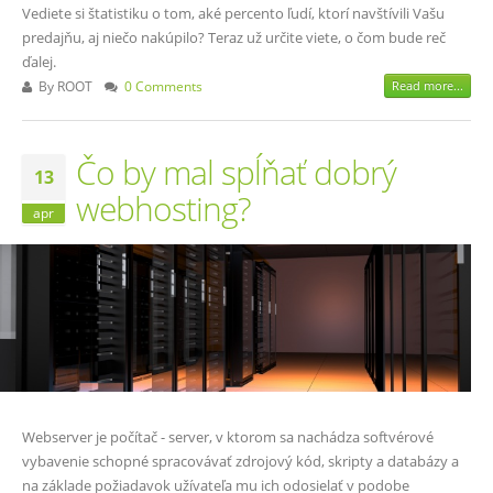
Vediete si štatistiku o tom, aké percento ľudí, ktorí navštívili Vašu
predajňu, aj niečo nakúpilo? Teraz už určite viete, o čom bude reč
ďalej.
By
ROOT
0 Comments
Read more...
Čo by mal spĺňať dobrý
13
webhosting?
apr
Webserver je počítač - server, v ktorom sa nachádza softvérové
vybavenie schopné spracovávať zdrojový kód, skripty a databázy a
na základe požiadavok užívateľa mu ich odosielať v podobe