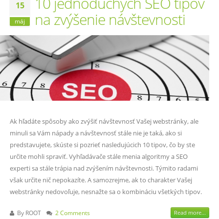
10 jednoduchých SEO tipov
15
na zvýšenie návštevnosti
máj
Ak hľadáte spôsoby ako zvýšiť návštevnosť Vašej webstránky, ale
minuli sa Vám nápady a návštevnosť stále nie je taká, ako si
predstavujete, skúste si pozrieť nasledujúcich 10 tipov, čo by ste
určite mohli spraviť. Vyhľadávače stále menia algoritmy a SEO
experti sa stále trápia nad zvýšením návštevnosti. Týmito radami
však určite nič nepokazíte. A samozrejme, ak to charakter Vašej
webstránky nedovoľuje, nesnažte sa o kombináciu všetkých tipov.
By
ROOT
2 Comments
Read more...