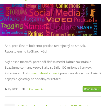
Áno, pred časom bol tento preklad uverejnený na Sme.sk.
Repostujem ho kvôli archivácii
Aký obsah má väčší potenciál šíriť sa medzi ľuďmi? Na stránke
BuzzSumo.com analyzovali, ako sa šírilo 100 miliónov článkov.
Zistením vznikol
zoznam desiatich vecí
, pomocou ktorých sa dosiahli
najlepšie výsledky na sociálnych sieťach:
By
ROOT
0 Comments
Read more...