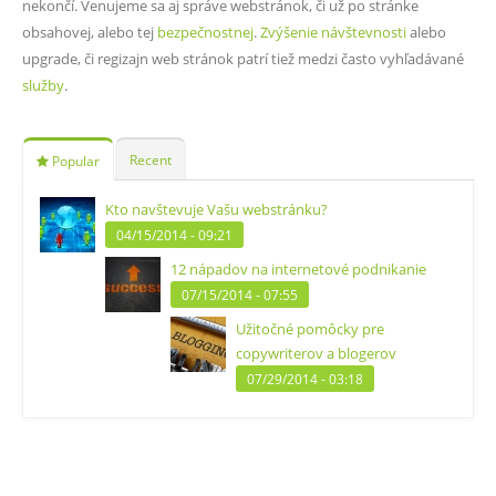
nekončí. Venujeme sa aj správe webstránok, či už po stránke
obsahovej, alebo tej
bezpečnostnej
.
Zvýšenie návštevnosti
alebo
upgrade, či regizajn web stránok patrí tiež medzi často vyhľadávané
služby
.
Recent
Popular
Kto navštevuje Vašu webstránku?
04/15/2014 - 09:21
12 nápadov na internetové podnikanie
07/15/2014 - 07:55
Užitočné pomôcky pre
copywriterov a blogerov
07/29/2014 - 03:18