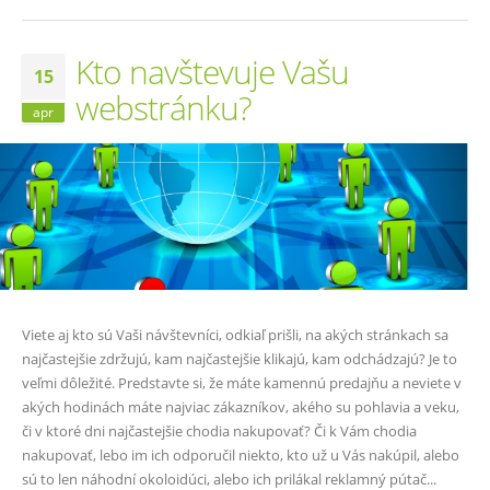
Kto navštevuje Vašu
15
webstránku?
apr
Viete aj kto sú Vaši návštevníci, odkiaľ prišli, na akých stránkach sa
najčastejšie zdržujú, kam najčastejšie klikajú, kam odchádzajú? Je to
veľmi dôležité. Predstavte si, že máte kamennú predajňu a neviete v
akých hodinách máte najviac zákazníkov, akého su pohlavia a veku,
či v ktoré dni najčastejšie chodia nakupovať? Či k Vám chodia
nakupovať, lebo im ich odporučil niekto, kto už u Vás nakúpil, alebo
sú to len náhodní okoloidúci, alebo ich prilákal reklamný pútač...