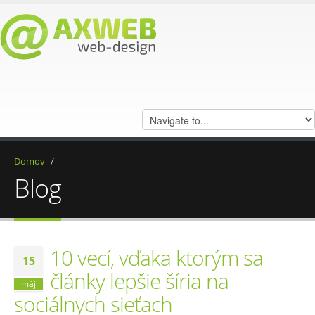
Domov
/
Blog
10 vecí, vďaka ktorým sa
15
články lepšie šíria na
máj
sociálnych sieťach